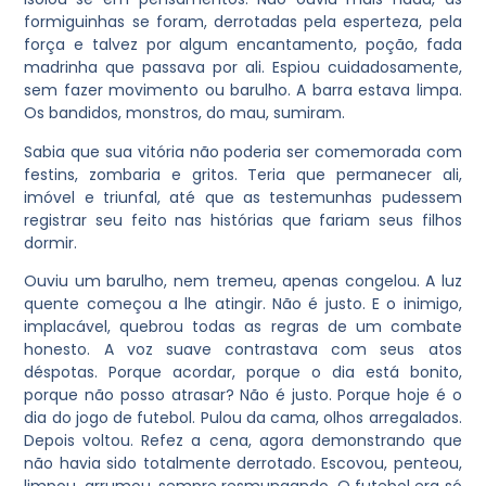
formiguinhas se foram, derrotadas pela esperteza, pela
força e talvez por algum encantamento, poção, fada
madrinha que passava por ali. Espiou cuidadosamente,
sem fazer movimento ou barulho. A barra estava limpa.
Os bandidos, monstros, do mau, sumiram.
Sabia que sua vitória não poderia ser comemorada com
festins, zombaria e gritos. Teria que permanecer ali,
imóvel e triunfal, até que as testemunhas pudessem
registrar seu feito nas histórias que fariam seus filhos
dormir.
Ouviu um barulho, nem tremeu, apenas congelou. A luz
quente começou a lhe atingir. Não é justo. E o inimigo,
implacável, quebrou todas as regras de um combate
honesto. A voz suave contrastava com seus atos
déspotas. Porque acordar, porque o dia está bonito,
porque não posso atrasar? Não é justo. Porque hoje é o
dia do jogo de futebol. Pulou da cama, olhos arregalados.
Depois voltou. Refez a cena, agora demonstrando que
não havia sido totalmente derrotado. Escovou, penteou,