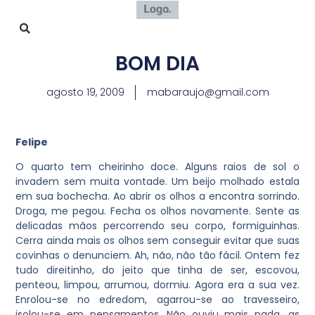
BOM DIA
agosto 19, 2009
mabaraujo@gmail.com
Felipe
O q
uarto tem cheirinho doce. Alguns raios de sol o
invadem sem muita vontade. Um beijo molhado estala
em sua bochecha. Ao abrir os olhos a encontra sorrindo.
Droga, me pegou. Fecha os olhos novamente. Sente as
delicadas mãos percorrendo seu corpo, formiguinhas.
Cerra ainda mais os olhos sem conseguir evitar que suas
covinhas o denunciem. Ah, não, não tão fácil. Ontem fez
tudo direitinho, do jeito que tinha de ser, escovou,
penteou, limpou, arrumou, dormiu. Agora era a sua vez.
Enrolou-se no edredom, agarrou-se ao travesseiro,
isolou-se em pensamentos. Não ouviu mais nada, as