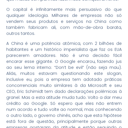
O capital é infinitamente mais persuasivo do que
qualquer ideologia. Milhares de empresas não só
vendem seus produtos e serviços na China como
também fabricam ali, com mão-de-obra barata,
outros tantos.
A China é uma potência atômica, com 2 bilhões de
habitantes e um histórico imperialista que faz os EUA
parecerem amadores. Não é uma decisão fácil
encarar esse gigante. O Google encarou, fazendo jus
ao seu lema interno: “Don’t be evil” (não seja mau).
Aliás, muitos estavam questionando este slogan,
inclusive eu, pois a empresa tem adotado práticas
concorrenciais muito similares à da Microsoft e seu
CEO, Eric Schimidt tem dado declarações polêmicas à
granel. Mas a esta atitude muda tudo. Volto a dar meu
crédito ao Google. Só espero que eles não entrem
num acordo e tudo volte ao normal, mas conhecendo
o outro lado, o governo chinês, acho que esta hipótese
está fora de questão, principalmente porque outras
empresas gostaram da atitude e estão seguindo o